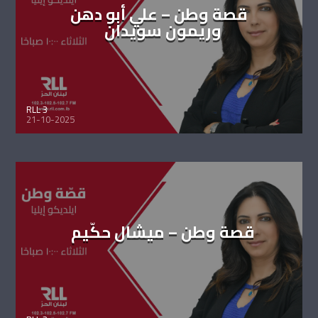
قصة وطن – علي أبو دهن
وريمون سويدان
RLL 3
21-10-2025
قصة وطن – ميشال حكّيم