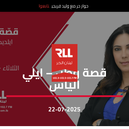
حوار حر مع وليد فريجي
تابعوا
قصة وطن
قصة وطن – ايلي
الياس
22-07-2025