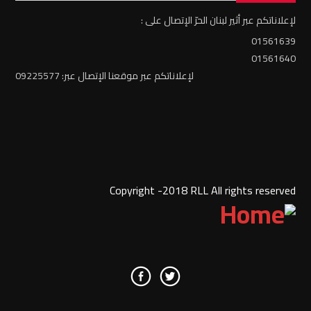
لإعلاناتكم عبر أثير لبنان الحرّ الإتصال على :
01561639
01561640
لإعلاناتكم عبر موقعنا الإتصال عبر: 09225577
Copyright -2018 RLL All rights reserved