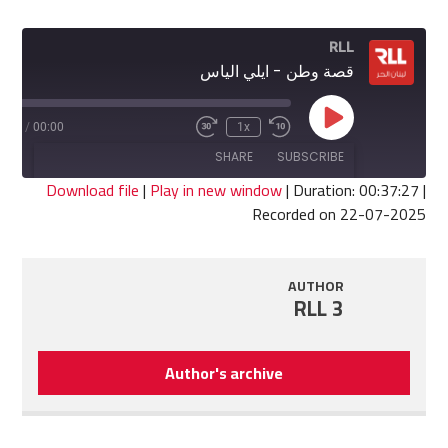
RLL
قصة وطن - ايلي الياس
Play
7:27
/
00:00
1x
Fast
Rewind
Episode
Forward
10
SHARE
SUBSCRIBE
30
Seconds
seconds
Download file
|
Play in new window
|
Duration: 00:37:27
|
Recorded on 22-07-2025
SHARE
RSS FEED
LINK
AUTHOR
RLL 3
EMBED
Author's archive