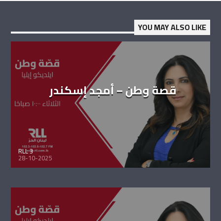
YOU MAY ALSO LIKE
قصة وطن – أمجد إسكندر
RLL 3
28-10-2025