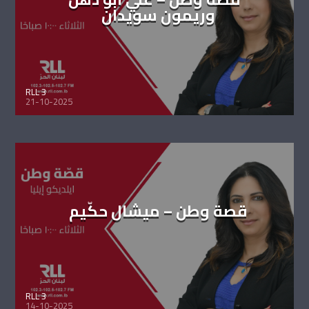
وريمون سويدان
RLL 3
21-10-2025
قصة وطن – ميشال حكّيم
RLL 3
14-10-2025