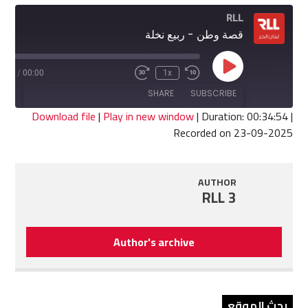
RLL
قصة وطن - ربيع نخلة
Play
4:54
/
00:00
1x
Fast
Rewind
Episode
Forward
10
SHARE
SUBSCRIBE
30
Seconds
seconds
Download file
|
Play in new window
|
Duration: 00:34:54
|
Recorded on 23-09-2025
SHARE
RSS FEED
LINK
AUTHOR
RLL 3
EMBED
Author's archive
بحث الموقع