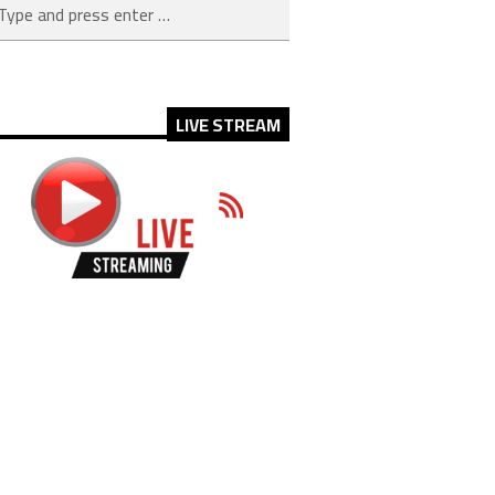
LIVE STREAM