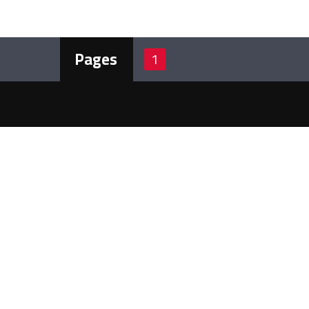
Pages
1
ن نحن
 إذاعة لبنان الحر أرضيًّا على الموجات:
102.3 – 102.5 – 102.7 MHZ 
مزيد